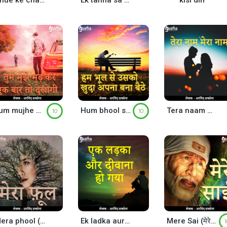
Dhue ke challe
Ek tanha sa mai tha
kisi din
Tum mujhe mud kar ek bar to dekhogi (तुम मुझे मुड़ कर एक बार तो देखोगी)
Hum bhool se usko khuda apna bana baithe (हम भूल से उसको खुदा अपना बना बैठे)
Tera naam mera naam (तेरा नाम मेरा नाम)
10
10
Mera phool (मेरा फूल)
Ek ladka aur deewana ho gaya (एक लड़का और दीवाना हो गया)
Mere Sai (मेरे साईं)