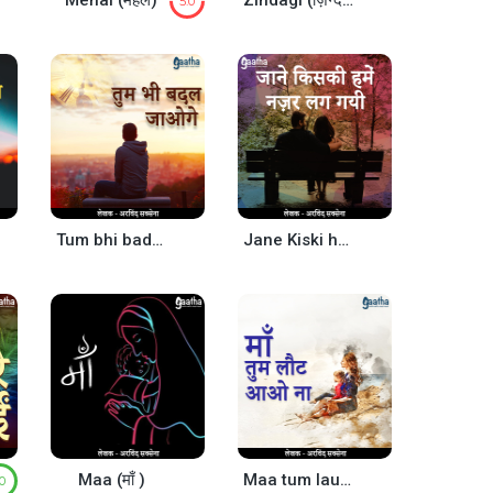
Mehal (महल)
Zindagi (ज़िन्दगी)
5.0
Tum bhi badal jaoge ( तुम भी बदल जाओगे)
Jane Kiski hame najar lag gayi (जाने किसकी हमें नजर लग गयी)
Maa (माँ )
Maa tum laut aao na (माँ तुम लौट आओ ना )
10