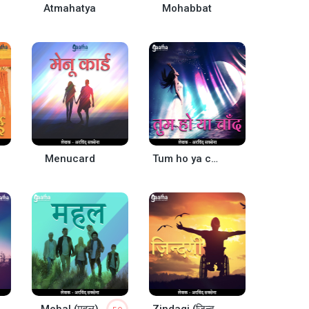
Atmahatya
Mohabbat
Menucard
Tum ho ya chand