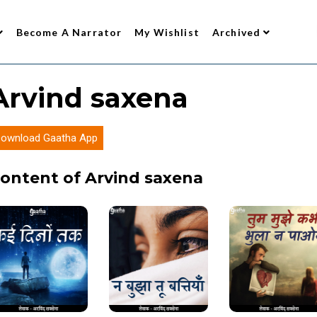
Become A Narrator
My Wishlist
Archived
Arvind saxena
ownload Gaatha App
ontent of Arvind saxena