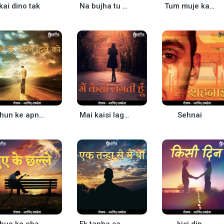
kai dino tak
Na bujha tu battiya
Tum muje kabhi bhula na paoge
Bhun ke apne dil ko
Mai kaisi lagti hu
Sehnai