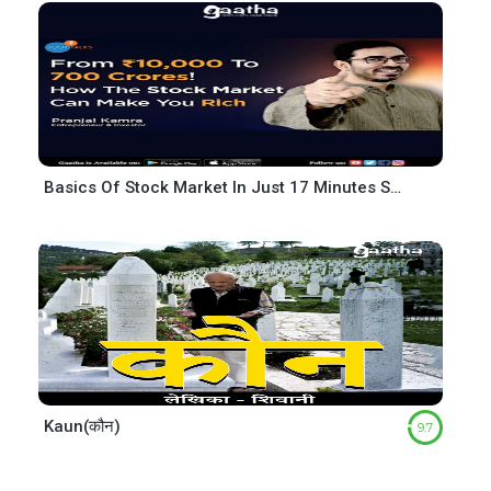
Basics Of Stock Market In Just 17 Minutes Share Market For Beginners pranjal kamra Josh Ta
Kaun(कौन)
9.7