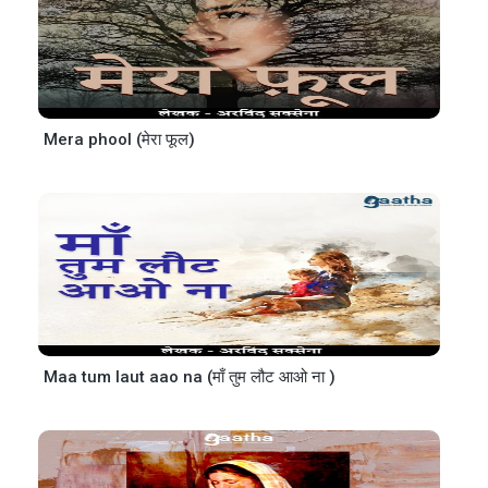
Mera phool (मेरा फूल)
Maa tum laut aao na (माँ तुम लौट आओ ना )