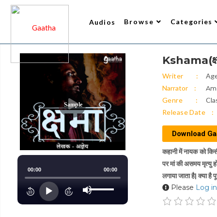
Browse
Categories
Audios
Kshama(क्ष
Writer
All Audios 2
Narrator
Trending
Top Rated
New Arrivals
Gaatha’s Choice
Writer
Ag
Narrator
Ami
Genre
Cla
Sample
Release Date
Download Ga
कहानी में नायक को किसी
पर मां की असमय मृत्यु 
00:00
00:00
लगाया जाता है| क्या है 
Use
Please
Log in
Up/Down
Audio
Arrow
keys
Player
to
increase
or