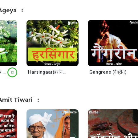
Ageya
Seb Aur Dev (सेब और देव)
Harsingaar(हरसिंगार)
Gangrene (गैंग्रीन)
10
Amit Tiwari