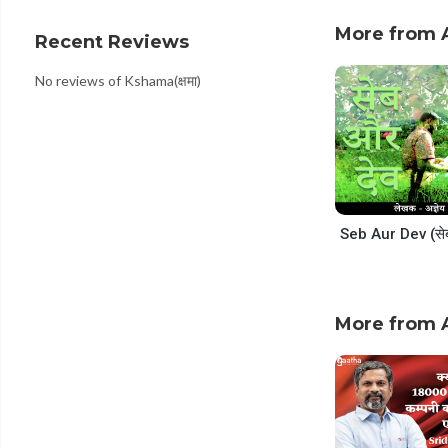
decrease
volume.
More from 
Recent Reviews
No reviews of Kshama(क्षमा)
More from 