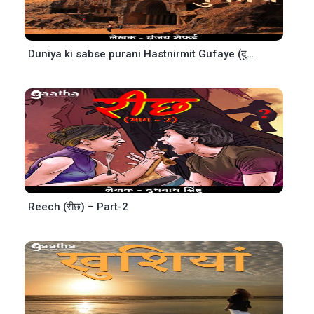
Duniya ki sabse purani Hastnirmit Gufaye (दुनिया की सबसे पुरानी हस्तनिर्मित गुफायें)
Reech (रीछ) – Part-2