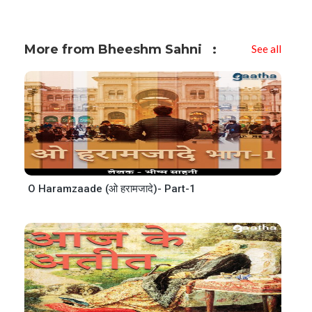
More from Bheeshm Sahni
See all
O Haramzaade (ओ हरामजादे)- Part-1