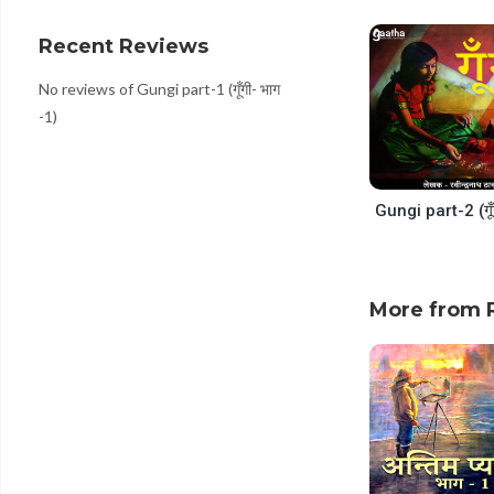
decrease
volume.
Recent Reviews
No reviews of Gungi part-1 (गूँगी- भाग
-1)
More from 