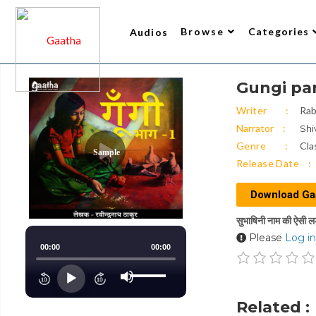
Browse
Categories
Audios
Gungi part-1
Writer
All Audios 2
Narrator
Trending
Top Rated
New Arrivals
Gaatha’s Choice
Writer
Rab
Narrator
Shi
Genre
Cla
Sample
Release Date
Download Ga
सुभाषिनी नाम की ऐसी लड
Please
Log in
00:00
00:00
Use
Up/Down
Audio
Arrow
keys
Player
to
Related :
increase
or