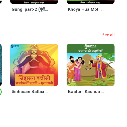
Gungi part-2 (गूँगी- भाग -2)
Khoya Hua Moti (खोया हुआ मोती)- Part-3
See all
Sinhasan Battisi – twentysixth Putli Mrignayani (सिंहासन बत्तीसी -छब्बीसवीं पुतली – मृगनयनी)
Baatuni Kachua ( मूर्ख बातूनी कछुआ )