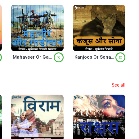
Mahaveer Or Gadivan ( महावीर और गाड़ीवान )
Kanjoos Or Sona (सोना और कंजूस)
10
10
See all