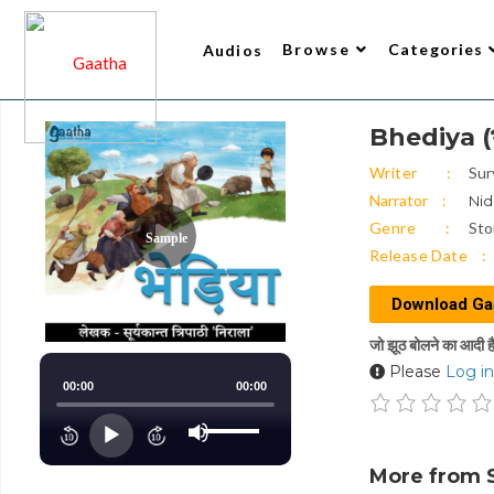
Browse
Categories
Audios
Bhediya (भ
Writer
All Audios 2
Narrator
Trending
Top Rated
New Arrivals
Gaatha’s Choice
Writer
Sur
Narrator
Nid
Genre
Sto
Sample
Release Date
Download Ga
जो झूठ बोलने का आदी है,
Please
Log in
00:00
00:00
Use
Up/Down
Audio
Arrow
keys
Player
to
More from S
increase
or