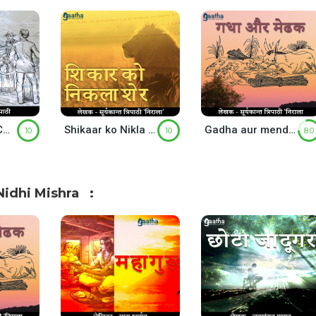
Saudagar Aur Captain ( सौदागर और कप्तान )
Shikaar ko Nikla Sher (शिकार को निकला शेर)
Gadha aur mendhak (गधा और मेंढक )
10
10
8.0
idhi Mishra