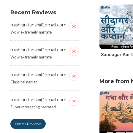
decrease
volume.
Recent Reviews
mishranitanshi@gmail.com
0.0
Wow extremely narrate
mishranitanshi@gmail.com
0.0
Wow extremely narrate
mishranitanshi@gmail.com
0.0
More from N
Classical narrat
mishranitanshi@gmail.com
0.0
Super interesting narrated
See All Reviews