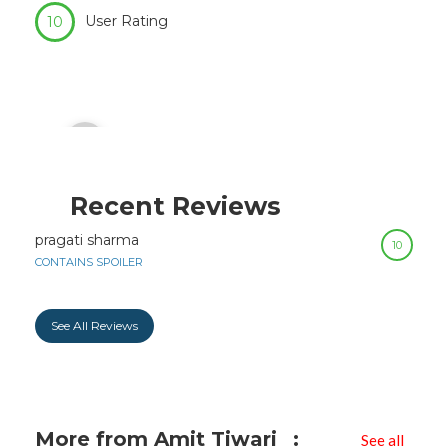
User Rating
10
Audio
00:00
Player
Recent Reviews
pragati sharma
10
CONTAINS SPOILER
See All Reviews
More from Amit Tiwari
See all