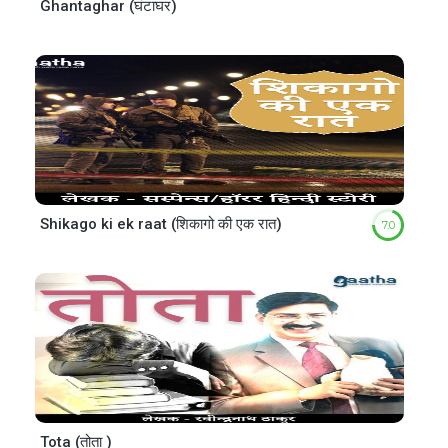
Ghantaghar (घंटाघर)
Shikago ki ek raat (शिकागो की एक रात)
7.0
Tota (तोता )