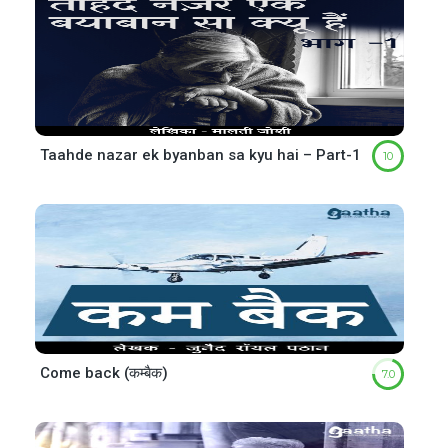
Taahde nazar ek byanban sa kyu hai – Part-1
10
Come back (कम्बैक)
7.0