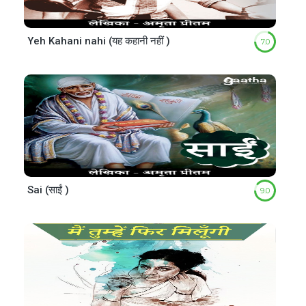
Yeh Kahani nahi (यह कहानी नहीं )
7.0
Sai (साईं )
9.0