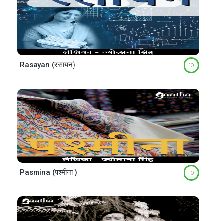
Rasayan (रसायन)
10
Pasmina (पश्मीना )
10