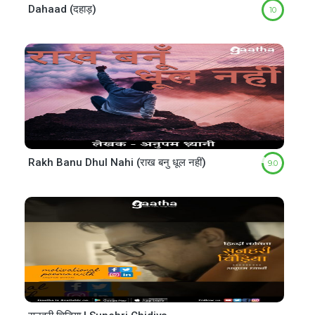
Dahaad (दहाड़)
10
Rakh Banu Dhul Nahi (राख बनु धूल नहीं)
9.0