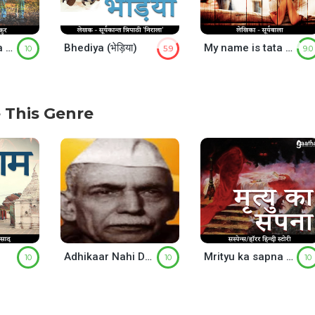
Hame nahi jana (हमें नहीं जाना)
Bhediya (भेड़िया)
My name is tata (माय नेम इश ताता)
10
5.9
9.0
 This Genre
Adhikaar Nahi Doge Mujko or Ulahana (अधिकार नहीं दोगे मुझको , उलहना)
Mrityu ka sapna ( मृत्यु का सपना )
10
10
10