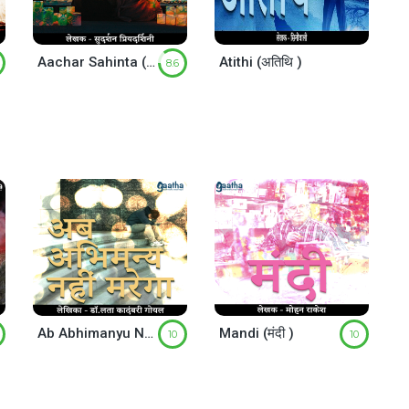
Aachar Sahinta ( आचार संहिता)
Atithi (अतिथि )
8.6
Ab Abhimanyu Nahi Marega (अब अभिमन्यु नहीं मरेगा)
Mandi (मंदी )
10
10