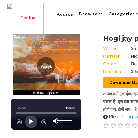
Browse
Categories
Audios
Hogi jay pu
Writer
All Audios 2
Narrator
Trending
Top Rated
New Arrivals
Gaatha’s Choice
Writer
Sur
Narrator
Nid
Genre
Fic
Sample
Duration
33m
Download Ga
अरुण वर्मा एक ईमानदार
पकड़ा है |इस बात का क्य
00:00
00:00
होगी जय, होगी जय… हे प
Use
Please
Log in
Up/Down
Audio
Arrow
keys
Player
to
increase
or