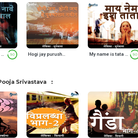
Kagaz ke nawe chandi ke baal (काग़ज़ की नावें चांदी के बाल)
Hogi jay purushottam (होगी जय… हे पुरुषोत्तम नवीन )
My name is tata (माय नेम इश ताता)
9.0
9.0
ooja Srivastava