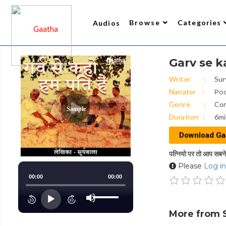
Browse
Categories
Audios
Garv se kah
Writer
All Audios 2
Narrator
Trending
Top Rated
New Arrivals
Gaatha’s Choice
Writer
Sur
Narrator
Poo
Genre
Co
Sample
Duration
6mi
Download Ga
पत्नियो पर तो आप सबने ब
Please
Log in
00:00
00:00
Use
Up/Down
Audio
Arrow
keys
Player
to
More from 
increase
or