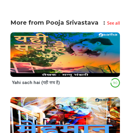
More from Pooja Srivastava
See all
Yahi sach hai (यही सच है)
9.0