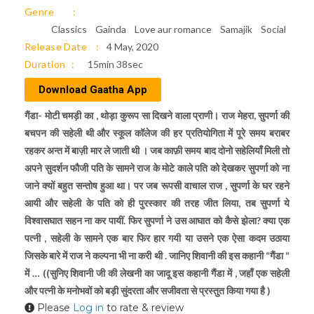
Genre
Classics
Gainda
Love aur romance
Samajik
Social
Release Date
4 May, 2020
Duration
15min 38sec
Download Gaatha App
गैंडा- मोटी चमड़ी का , थोड़ा कुरूप सा दिखने वाला प्राणी। राज मेहरा, सुपर्णा की
बचपन की सहेली थी और स्कूल कॉलेज की हर प्रतियोगिता में पूरे समय बराबर
रहकर अन्त में बाज़ी मार ले जाती थी । जब काफ़ी समय बाद दोनो सहेलियाँ मिली तो
अपने सुदर्शन फौजी पति के सामने राज के मोटे काले पति को देखकर सुपर्णा को ना
जाने क्यों बहुत सन्तोष हुआ था। पर जब रूपसी वाचाल राज , सुपर्णा के घर रहने
आयी और सहेली के पति को ही पुरस्कार की तरह जीत लिया, तब सुपर्णा ये
विश्वासघात सहन ना कर पायीं. फिर सुपर्णा ने उस आघात को कैसे झेला? क्या एक
पत्नी , सहेली के सामने एक बार फिर हार गयी या उसने एक ऐसा कदम उठाया
जिसके बारे में राज ने कल्पना भी ना करी थी . जानिए शिवानी की इस कहानी “गैंडा “
में … ((सुनिए शिवानी जी की लेखनी का जादू इस कहानी गैंडा में , जहाँ एक सहेली
और पत्नी के मनोभवों को बड़ी सुंदरता और सजीवता से प्रस्तुत किया गया है )
Please
Log in
to rate & review