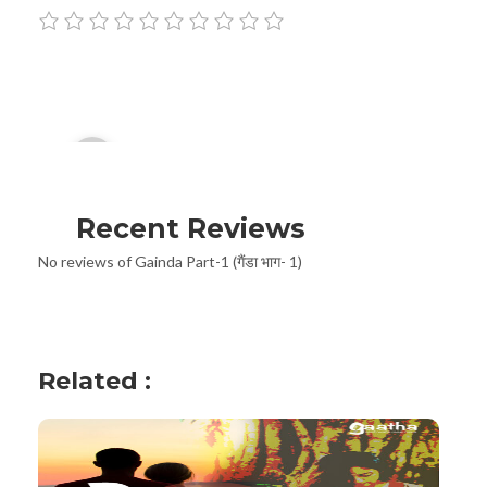
Audio
00:00
Player
Recent Reviews
No reviews of Gainda Part-1 (गैंडा भाग- 1)
Related :