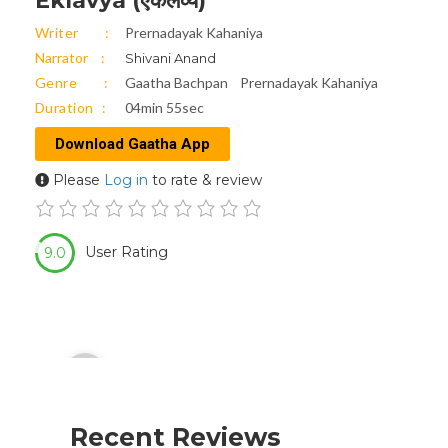
Eklavya (एकलव्य)
Writer
Prernadayak Kahaniya
Narrator
Shivani Anand
Genre
Gaatha Bachpan
Prernadayak Kahaniya
Duration
04min 55sec
Download Gaatha App
Please
Log in
to rate & review
User Rating
9.0
Audio
00:00
Player
Recent Reviews