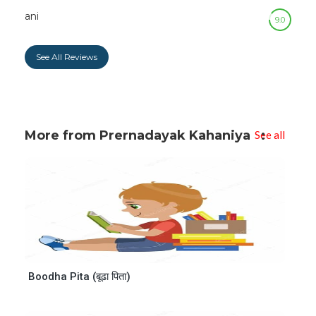
ani
9.0
See All Reviews
More from Prernadayak Kahaniya
See all
Boodha Pita (बूढा पिता)