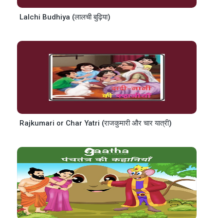
Lalchi Budhiya (लालची बुढ़िया)
Rajkumari or Char Yatri (राजकुमारी और चार यात्री)