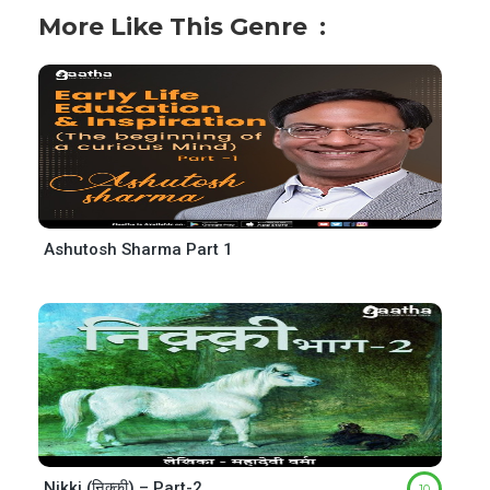
More Like This Genre
Ashutosh Sharma Part 1
Nikki (निक्की) – Part-2
10