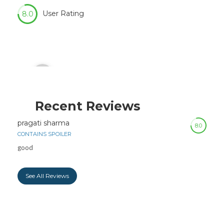
User Rating
8.0
Audio
00:00
Player
Recent Reviews
pragati sharma
8.0
CONTAINS SPOILER
good
See All Reviews