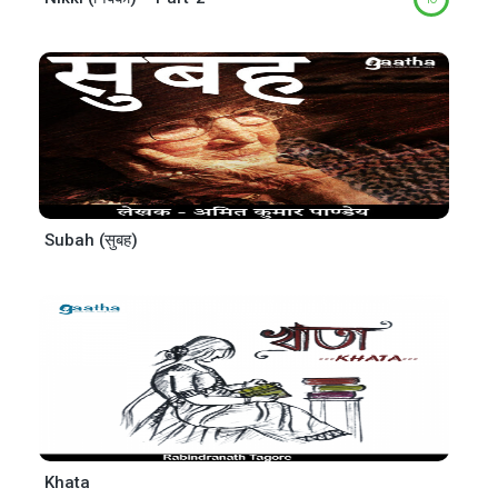
Subah (सुबह)
Khata