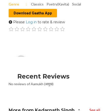
Genre
Classics
Poetry(Kavita)
Social
Download Gaatha App
Please
Log in
to rate & review
Audio
00:00
Player
Recent Reviews
No reviews of Aamukh (आमुख)
More from Kedarnath Singh
See all