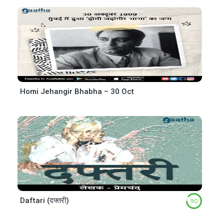
Homi Jehangir Bhabha – 30 Oct
Daftari (दफ्तरी)
9.0