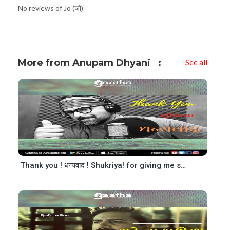
No reviews of Jo (जो)
More from Anupam Dhyani
See all
Thank you ! धन्यवाद ! Shukriya! for giving me so much Love