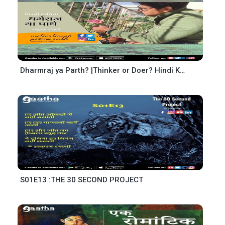
Dharmraj ya Parth? |Thinker or Doer? Hindi Kavita Poems by Anupam Dhyani
S01E13 :THE 30 SECOND PROJECT