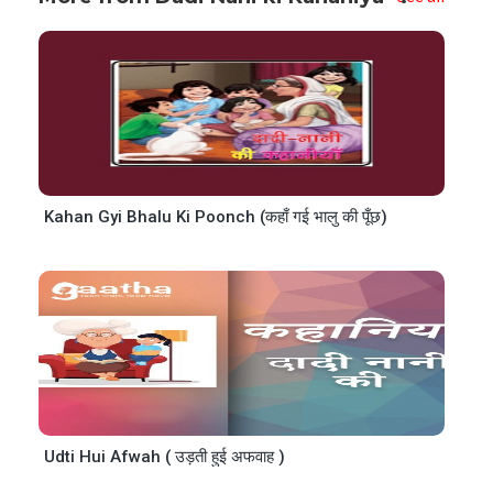
Kahan Gyi Bhalu Ki Poonch (कहाँ गई भालु की पूँछ)
Udti Hui Afwah ( उड़ती हुई अफवाह )