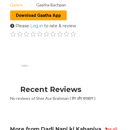
Genre
Gaatha Bachpan
Download Gaatha App
Please
Log in
to rate & review
Audio
00:00
Player
Recent Reviews
No reviews of Sher Aur Brahman ( शेर और ब्राह्मण )
More from Dadi Nani ki Kahaniya
See all