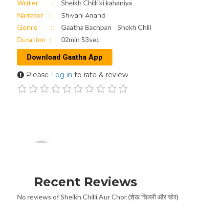
Writer
Sheikh Chilli ki kahaniya
Narrator
Shivani Anand
Genre
Gaatha Bachpan
Shekh Chili
Duration
02min 53sec
Download Gaatha App
Please
Log in
to rate & review
Audio
00:00
Player
Recent Reviews
No reviews of Sheikh Chilli Aur Chor (शेख चिल्ली और चोर)