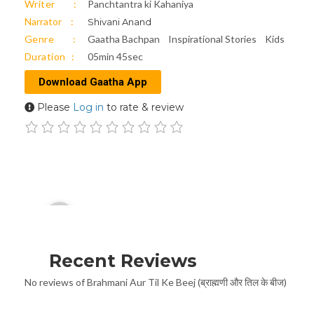
Writer
Panchtantra ki Kahaniya
Narrator
Shivani Anand
Genre
Gaatha Bachpan
Inspirational Stories
Kids
Duration
05min 45sec
Download Gaatha App
Please
Log in
to rate & review
Audio
00:00
Player
Recent Reviews
No reviews of Brahmani Aur Til Ke Beej (ब्राह्मणी और तिल के बीज)