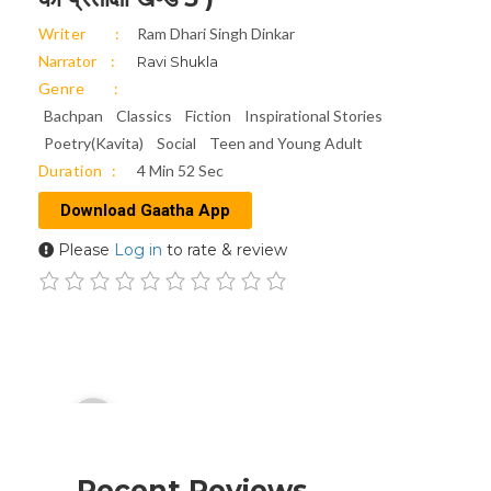
Writer
Ram Dhari Singh Dinkar
Narrator
Ravi Shukla
Genre
Bachpan
Classics
Fiction
Inspirational Stories
Poetry(Kavita)
Social
Teen and Young Adult
Duration
4 Min 52 Sec
Download Gaatha App
Please
Log in
to rate & review
Audio
00:00
Player
Recent Reviews