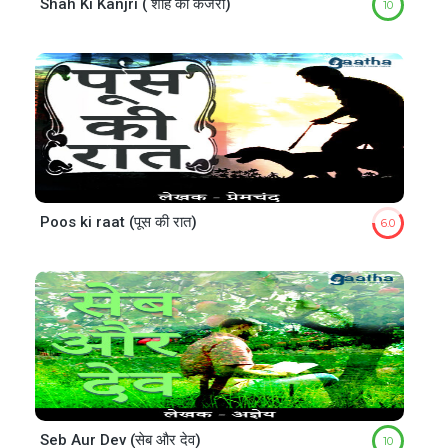
Shah Ki Kanjri ( शाह की कंजरी)
10
Poos ki raat (पूस की रात)
6.0
Seb Aur Dev (सेब और देव)
10