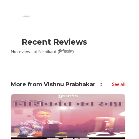
Audio
00:00
Player
Recent Reviews
No reviews of Nishikant (निशिकांत)
More from Vishnu Prabhakar
See all