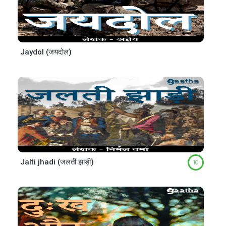
Jaydol (जयदोल)
Jalti jhadi (जलती झाड़ी)
10