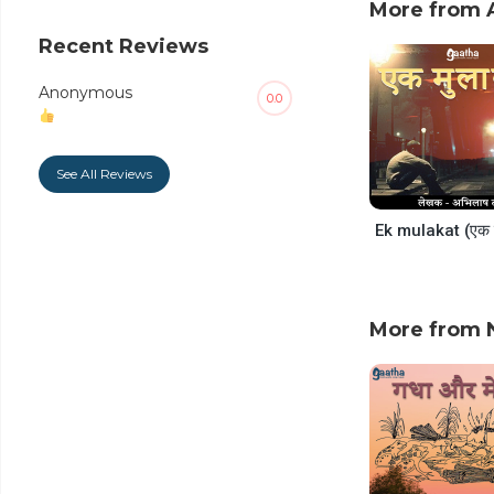
decrease
More from A
volume.
Recent Reviews
Anonymous
0.0
See All Reviews
More from N