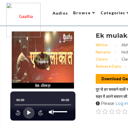
Browse
Categories
Audios
Ek mulakat
Writer
All Audios 2
Narrator
Trending
Top Rated
New Arrivals
Gaatha’s Choice
Writer
Abh
Narrator
Nid
Genre
Cla
Sample
Release Date
Download Ga
दूर से हर चमकने वाली 
शहर में अपने बचपन की द
00:00
00:00
Please
Log in
Use
Up/Down
Audio
Arrow
keys
Player
to
increase
or