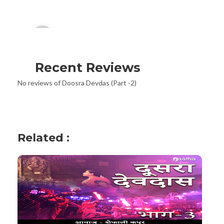
Audio
00:00
Player
Recent Reviews
No reviews of Doosra Devdas (Part -2)
Related :