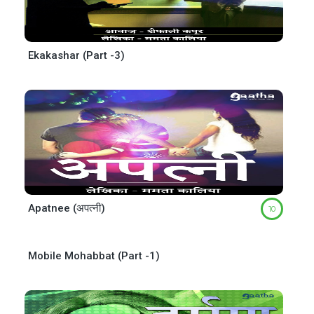
Ekakashar (Part -3)
Apatnee (अपत्नी)
10
Mobile Mohabbat (Part -1)