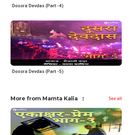
Doosra Devdas (Part -4)
Doosra Devdas (Part -5)
More from Mamta Kalia
See all