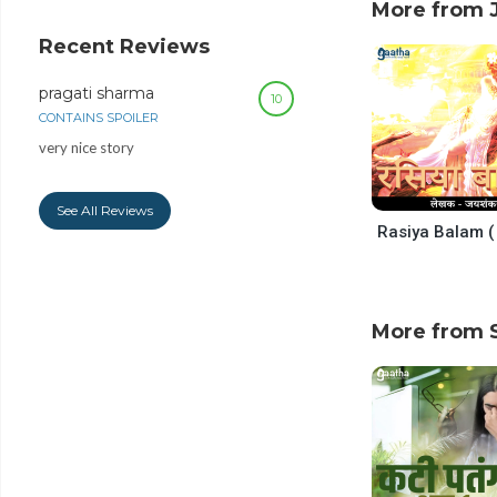
decrease
More from 
volume.
Recent Reviews
pragati sharma
10
CONTAINS SPOILER
very nice story
See All Reviews
More from 