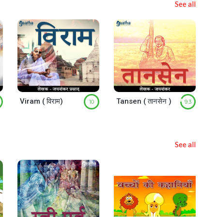
See all
Viram ( विराम)
Tansen ( तानसेन )
10
9.3
See all