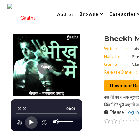
Browse
Categories
Audios
Bheekh Mei
Writer
All Audios 2
Narrator
Trending
Top Rated
New Arrivals
Gaatha’s Choice
Writer
Jai
Narrator
Shi
Genre
Cla
Sample
Release Date
Download Ga
कहानी का नायक ब्रजराज
जिंदगी में? पूरी कहानी
00:00
00:00
Please
Log in
Use
Up/Down
Audio
Arrow
keys
Player
to
increase
or