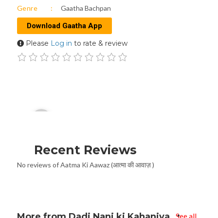
Genre
Gaatha Bachpan
Download Gaatha App
Please
Log in
to rate & review
Audio
00:00
Player
Recent Reviews
No reviews of Aatma Ki Aawaz (आत्मा की आवाज़ )
More from Dadi Nani ki Kahaniya
See all