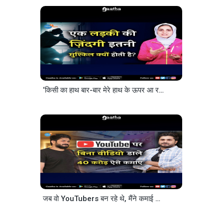
‘किसी का हाथ बार-बार मेरे हाथ के ऊपर आ रहा था’ Powerful Story Anika Nazir Josh Talks Hindi
जब वो YouTubers बन रहे थे, मैंने कमाई का ‘ये प्लान’ बनाया