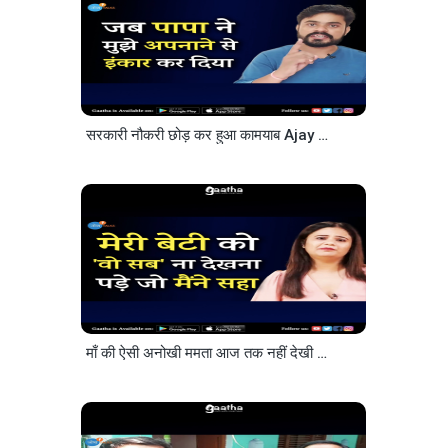
सरकारी नौकरी छोड़ कर हुआ कामयाब Ajay Singh @Persona Institute For English Josh Talks Hindi
माँ की ऐसी अनोखी ममता आज तक नहीं देखी होगी @Learn English With Cherry Josh Talks Hindi