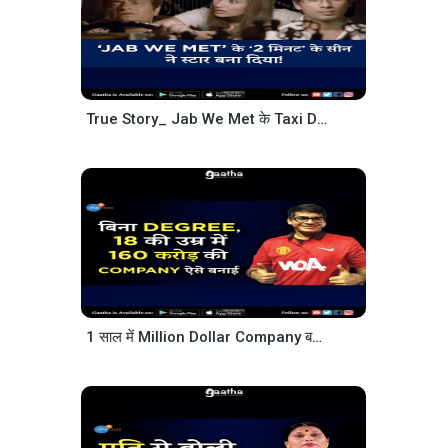
True Story_ Jab We Met के Taxi Driver की _ Brijendra Kala _ Josh Talks Hindi
1 साल में Million Dollar Company बना देता है ये’ सब ये बोलते थे _ Udit Goenka _ Josh Talks Hindi