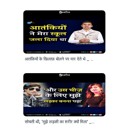
आतंकियों के खिलाफ़ बोलने पर मार देते थे _ Mehraaj Malik _ Josh Talks Hindi
सोचती थी, ‘मुझे लड़की का शरीर क्यों मिला’ _ Must Watch _ Nadiya Nighat _ Josh Talks Hindi