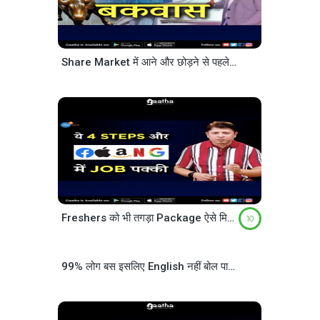
Share Market में आने और छोड़ने से पहले ये बातें जान लेना
Freshers को भी तगड़ा Package ऐसे मिलेगा
Saurabh 
10
99% लोग बस इसलिए English नहीं बोल पाते
Kanchan Kesh