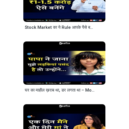
Stock Market का ये Rule आपके पैसे बर्बाद नहीं होने देगा – @Mukul Agrawal
घर का माहौल ख़राब था, डर लगता था – Monisha Ajgaonkar