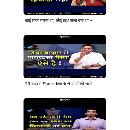
कोई हंटर मारता था, कोई हाथ जला देता था – Naaz Joshi – Josh Talks Hindi
20 साल में Share Market से सीखी सारी बातें बता दूंगा
– @Ku