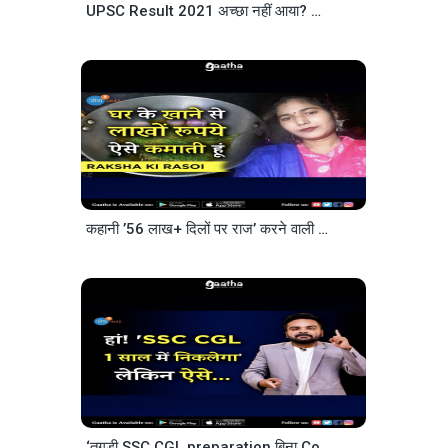
UPSC Result 2021 अच्छा नहीं आया? अब ये करना
| @D
कहानी ’56 लाख+ दिलों पर राज’ करने वाली बुंदेलखंडी @Raksha ki Rasoi की
‘तगड़ी SSC CGL preparation बिना Coaching’ ऐसे होगी