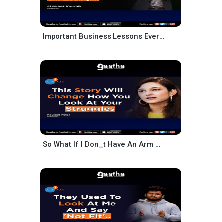
Important Business Lessons Every Entrepreneur Must Know – Abhishek Kaushik
So What If I Don_t Have An Arm – Never Give Up – Paulami Patel