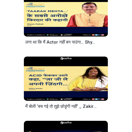
लगा था कि मैं Actor नहीं बन पाउंगा… Shyam Pathak [Full Journey
मैं बोली ‘बच गई तो तुझे छोड़ूंगी नहीं’ _ Zakira Shaikh _ Josh Talks Hindi