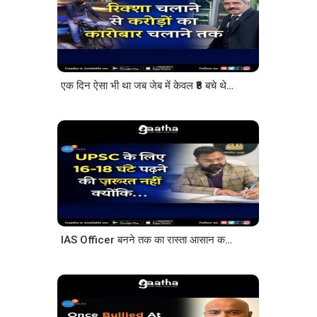
एक दिन ऐसा भी था जब जेब में केवल ₹8 बचे थे…
IAS Officer बनने तक का रास्ता आसान कर देंगे ये 18 मिनट