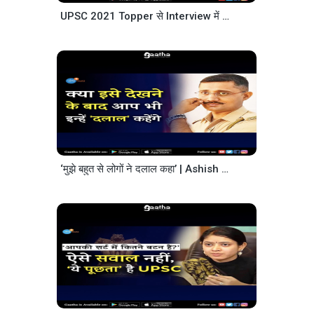
UPSC 2021 Topper से Interview में ये Questions पूछे
‘मुझे बहुत से लोगों ने दलाल कहा’ | Ashish Kumar Mishra | Josh Talks Hindi