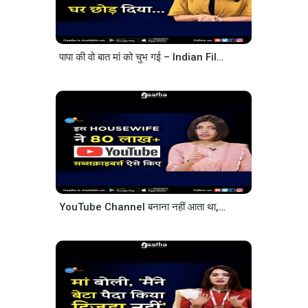
पापा की वो बात मां को चुभ गई – Indian Film and Television Actress Aanchal Munjal – Josh Talks Hindi
YouTube Channel बनाना नहीं आता था,आज…- @English Connection