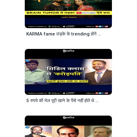
KARMA fame लड़के के trending होने तक की Untold Story @The UK07 Rider Josh Talks Hindi
5 रुपये की भेल पूरी खाने के पैसे नहीं होते थे Rags To Riches Ganesh Varahade Josh Talks Hindi