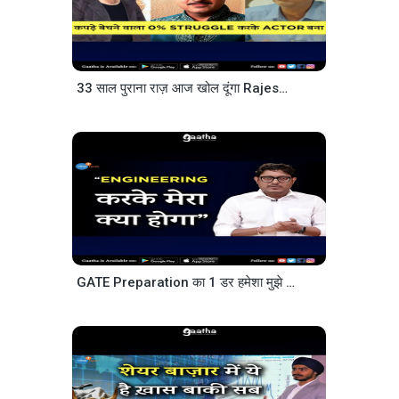
33 साल पुराना राज़ आज खोल दूंगा Rajesh Jais Josh Talks Hindi
GATE Preparation का 1 डर हमेशा मुझे खाता था @Umesh Dhande Josh Talks Hindi