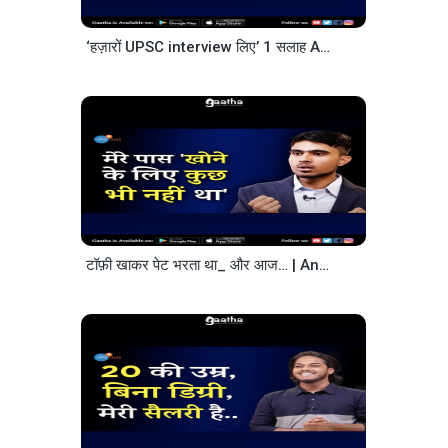
‘हज़ारों UPSC interview लिए’ 1 सलाह Aspirants को दूंगा कि..| Vijender Singh Chauhan |Josh Talks Hindi
टॉफ़ी खाकर पेट भरता था_ और आज… | Ankit Dev Arpan | Josh Talks Hindi