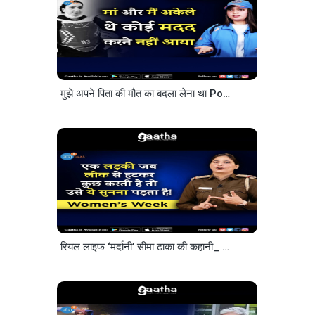
मुझे अपने पिता की मौत का बदला लेना था Powerful story Mansha Bashir Josh Talks Hindi
रियल लाइफ ‘मर्दानी’ सीमा ढाका की कहानी_ @Cello Pens & Stationery