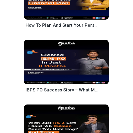
How To Plan And Start Your Personal Finance Journey – Ashna Tolkar
IBPS PO Success Story – What Made Me An Officer – Kirtan Buhecha