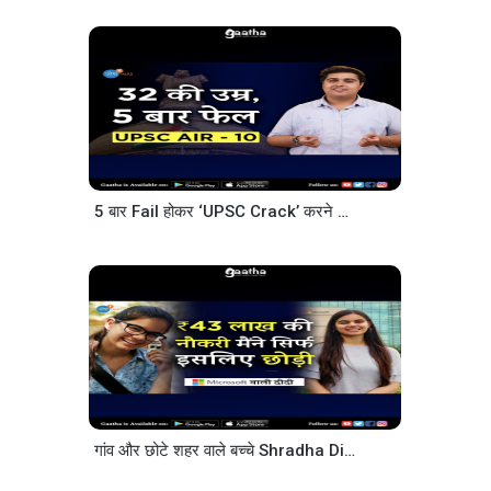
5 बार Fail होकर ‘UPSC Crack’ करने का ये सच जाना
_ 
गांव और छोटे शहर वाले बच्चे Shradha Didi की कहानी ज़रूर सुनें