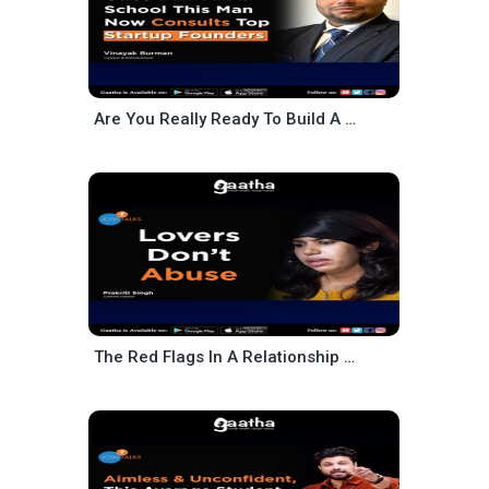
Are You Really Ready To Build A Legacy
The Red Flags In A Relationship One Must Know – Prakriti Singh