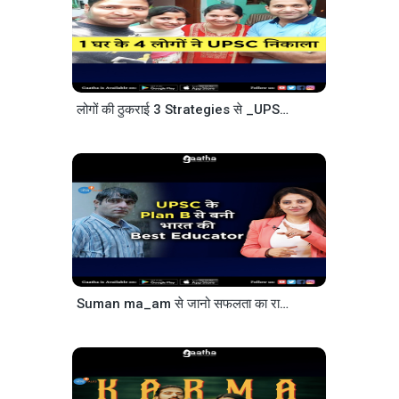
लोगों की ठुकराई 3 Strategies से _UPSC Crack_ किया
Suman ma_am से जानो सफलता का राज़ @Serene Paathshala English Josh Talks Hindi