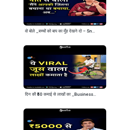
वो बोले _बच्चों को बाप का मुँह देखने दो – Sneha Bhalerao
दिन की ₹50 कमाई से लाखों का _Business_ ऐसे खड़ा किया