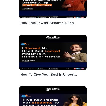
How This Lawyer Became A Top Content Creator In India – Ashish Dawar
How To Give Your Best In Uncertain Times – Krishna Rathi