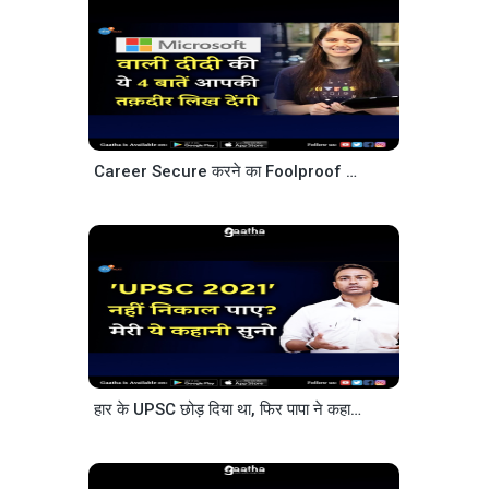
Career Secure करने का Foolproof Plan Microsoft Wali Didi Shradha Khapra Josh Talks Hindi
हार के UPSC छोड़ दिया था, फिर पापा ने कहा… IPS Mohibullah Ansari Josh Talks Hindi