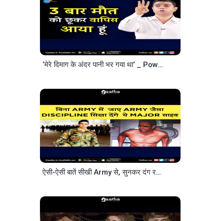
‘मेरे दिमाग के अंदर पानी भर गया था’ _ Powerful Story _ Suhas Jadhav _ Josh Talks Hindi
ऐसी-ऐसी बातें सीखी Army से, सुनकर दंग रह जाओगे
_ Dr. Ma