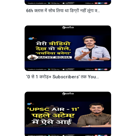
6th क्लास में सोच लिया था डिग्री नहीं लूंगा क्योंकि | Student Motivation | Utsav | Josh Talks Hindi
‘0 से 1 करोड़+ Subscribers’ तक YouTube Channel Growth ऐसे हुई