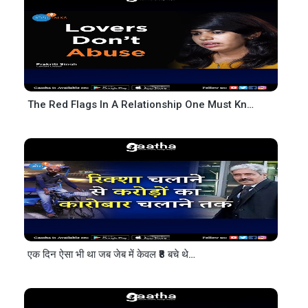
The Red Flags In A Relationship One Must Know – Prakriti Singh
एक दिन ऐसा भी था जब जेब में केवल ₹8 बचे थे…