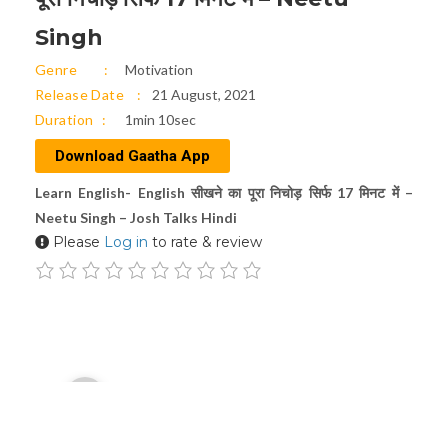
Singh
Genre
Motivation
Release Date
21 August, 2021
Duration
1min 10sec
Download Gaatha App
Learn English- English सीखने का पूरा निचोड़ सिर्फ 17 मिनट में –
Neetu Singh – Josh Talks Hindi
Please
Log in
to rate & review
Audio
00:00
Player