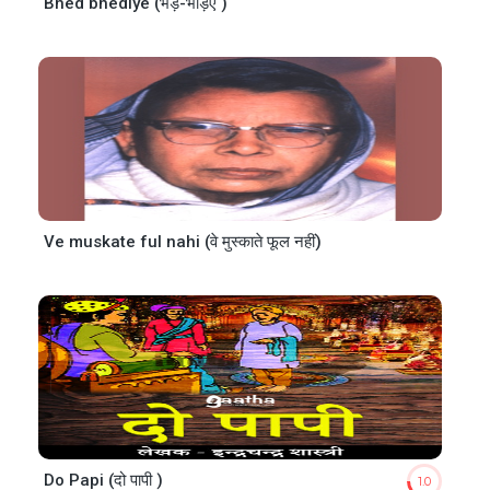
Bhed bhediye (भेड़-भेड़िए )
Ve muskate ful nahi (वे मुस्काते फूल नहीं)
Do Papi (दो पापी )
1.0