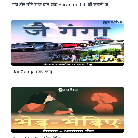
गांव और छोटे शहर वाले बच्चे Shradha Didi की कहानी ज़रूर सुनें
Sh
Jai Ganga (जय गंगा)