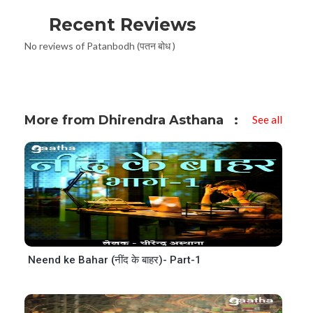
Recent Reviews
No reviews of Patanbodh (पतन बोध )
More from Dhirendra Asthana
See all
Neend ke Bahar (नींद के बाहर)- Part-1