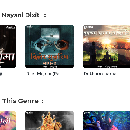
 Nayani Dixit
Quboolnama ( क़ुबूलनामा)
Diler Mujrim (Part -2)
Dukham sharnam gachchhami (दुक्खम‌ शरणम गच्छामि!)
 This Genre