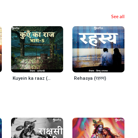
See all
Kuyein ka raaz (Part-5)
Rehasya (रहस्य)