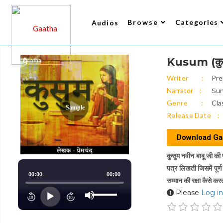
Browse
Categories
Audios
Kusum (कु
Writer
All Audios 2
Narrator
Trending
Top Rated
New Arrivals
Gaatha’s Choice
Writer
Pr
Narrator
Sum
Genre
Cla
Sample
Release Date
Download Ga
कुसुम नवीन बाबू जी की
पत्र लिखती जिसमें पूर्
00:00
00:00
सम्मान की रक्षा कैसे करत
Use
Please
Log in
Up/Down
Audio
Arrow
keys
Player
to
increase
or