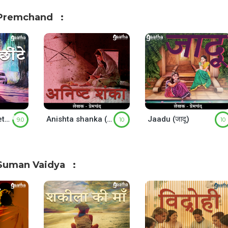
 Premchand
Motar ke chheeten (मोटर के छींटे )
Anishta shanka (अनिष्ट शंका)
Jaadu (जादू)
9.0
10
10
Suman Vaidya