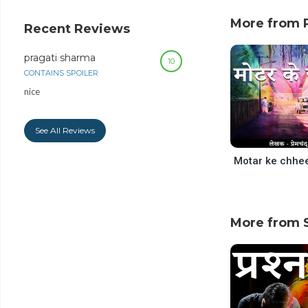
decrease
volume.
More from
Recent Reviews
pragati sharma
10
CONTAINS SPOILER
nice
See All Reviews
More from 