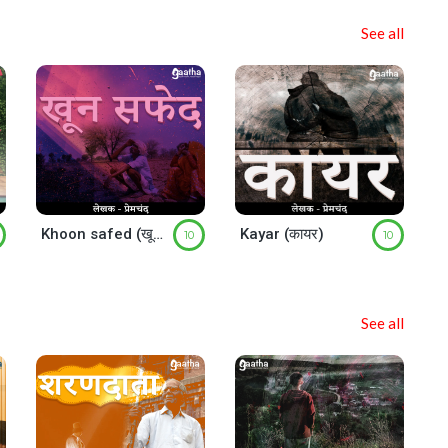
See all
Khoon safed (खून सफेद)
Kayar (कायर)
10
10
See all