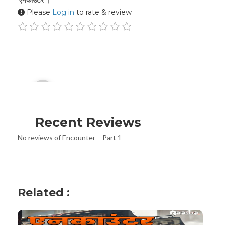
Please
Log in
to rate & review
Audio
00:00
Player
Recent Reviews
No reviews of Encounter – Part 1
Related :