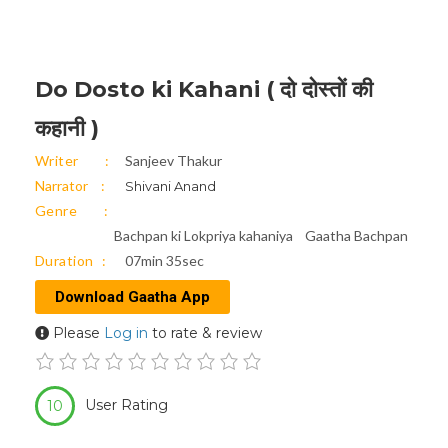
Do Dosto ki Kahani ( दो दोस्तों की
कहानी )
Writer
Sanjeev Thakur
Narrator
Shivani Anand
Genre
Bachpan ki Lokpriya kahaniya
Gaatha Bachpan
Duration
07min 35sec
Download Gaatha App
Please
Log in
to rate & review
User Rating
10