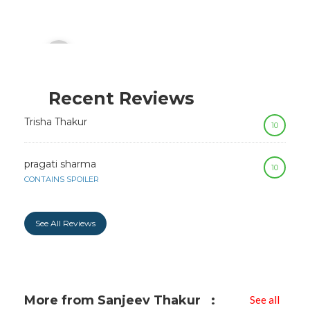
Audio
00:00
Player
Recent Reviews
Trisha Thakur
10
pragati sharma
10
CONTAINS SPOILER
See All Reviews
More from Sanjeev Thakur
See all