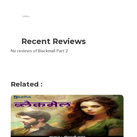
Audio
00:00
Player
Recent Reviews
No reviews of Blackmail Part 2
Related :