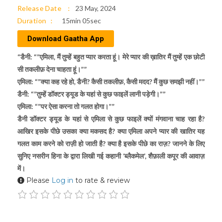
Release Date
23 May, 2024
Duration
15min 05sec
Download Gaatha App
“डैनी: “”एमिला, मैं तुम्हें बहुत प्यार करता हूं। मेरे प्यार की ख़ातिर मैं तुम्हें एक छोटी
सी तकलीफ़ देना चाहता हूं।””
एमिला: “”क्या कह रहे हो, डैनी? कैसी तकलीफ़, कैसी मदद? मैं कुछ समझी नहीं।””
डैनी: “”तुम्हें डॉक्टर ड्यूड के यहां से कुछ फाइलें लानी पड़ेगी।””
एमिला: “”पर ऐसा करना तो गलत होगा।””
डैनी डॉक्टर ड्यूड के यहां से एमिला से कुछ फाइलें क्यों मंगवाना चाह रहा है?
आखिर इसके पीछे उसका क्या मकसद है? क्या एमिला अपने प्यार की खातिर यह
गलत काम करने को राज़ी हो जाती है? क्या है इसके पीछे का राज़? जानने के लिए
सुनिए नसरीन हिना के द्वारा लिखी गई कहानी ‘ब्लैकमेल’, शैफ़ाली कपूर की आवाज़
में।
Please
Log in
to rate & review