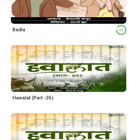
Badla
9.0
Hawalat (Part -26)