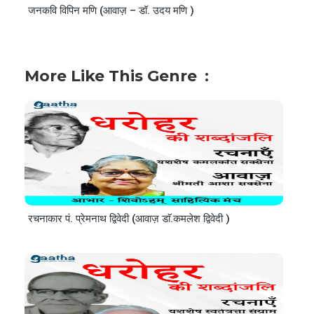
जनकवि विपिन मणि (आवाज़ – डॉ. उदय मणि )
More Like This Genre
रचनाकार पं. प्रेमनाथ द्विवेदी (आवाज़ डाॅ.कमलेश द्विवेदी )