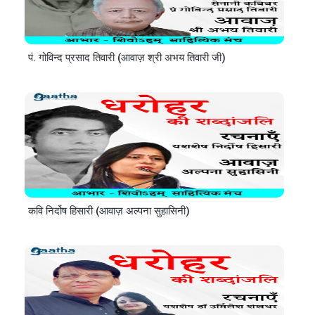
पं. गोविन्द प्रसाद तिवारी (आवाज़ श्री अभय तिवारी जी)
कवि निर्दोष हिसारी (आवाज़ अल्पना सुहासिनी)