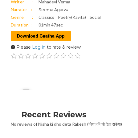
Writer
Mahadevi Verma
Narrator
Seema Agarwal
Genre
Classics
Poetry(Kavita)
Social
Duration
01min 47sec
Download Gaatha App
Please
Log in
to rate & review
Audio
00:00
Player
Recent Reviews
No reviews of Nisha ki dho deta Rakesh (निशा की धो देता राकेश)