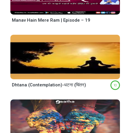
Manav Hain Mere Ram | Episode – 19
Dhtana (Contemplation)-धटना (चिंतन)
10