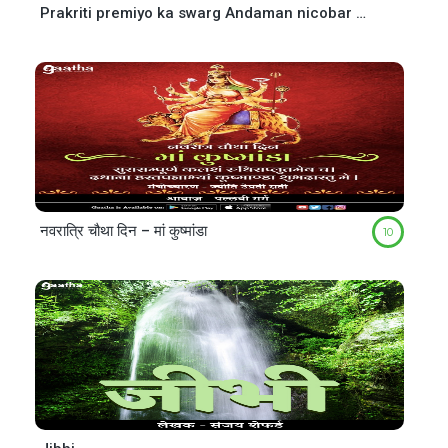
Prakriti premiyo ka swarg Andaman nicobar dweep samooh ( प्रकृति प्रेमियों का स्वर्ग अंडमान-निकोबार द्वीप समूह)
नवरात्रि चौथा दिन – मां कुष्मांडा
10