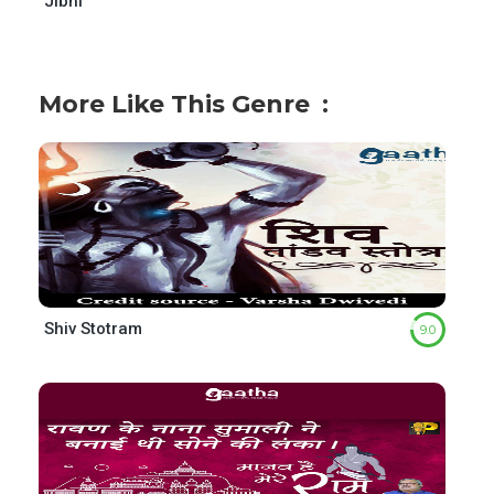
Jibhi
More Like This Genre
Shiv Stotram
9.0