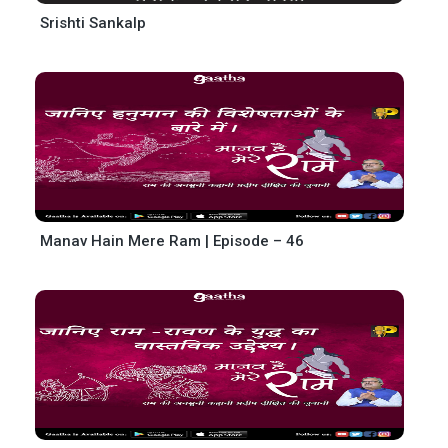
Srishti Sankalp
Manav Hain Mere Ram | Episode – 46