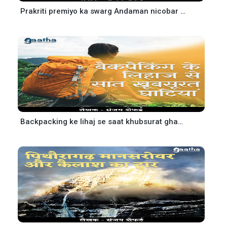
Prakriti premiyo ka swarg Andaman nicobar dweep samooh ( प्रकृति प्रेमियों का स्वर्ग अंडमान-निकोबार द्वीप समूह)
Backpacking ke lihaj se saat khubsurat ghaatiya (बैकपैकिंग के लिहाज से सात खूबसूरत घाटियां)