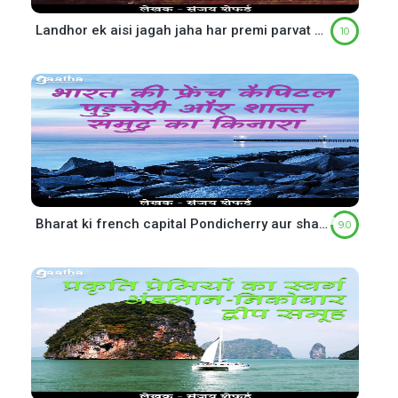
Landhor ek aisi jagah jaha har premi parvat ko jana hai ( लंढौर एक ऐसी जगह जहां हर पर्वत-प्रेमी को जाना)
10
Bharat ki french capital Pondicherry aur shant samundra ka kinara ( भारत की फ्रेंच कैपिटल पुदुचेरी और शान्त समुद्र का किनारा)
9.0