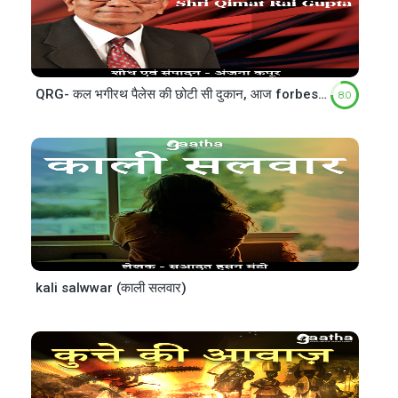
QRG- कल भगीरथ पैलेस की छोटी सी दुकान, आज forbes billionaire club में है नाम
8.0
kali salwwar (काली सलवार)