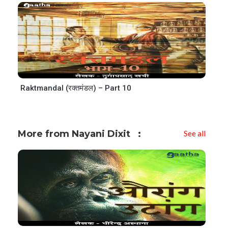
Raktmandal (रक्तमंडल) – Part 10
More from Nayani Dixit
See all