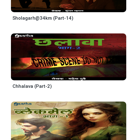
Sholagarh@34km (Part-14)
Chhalava (Part-2)