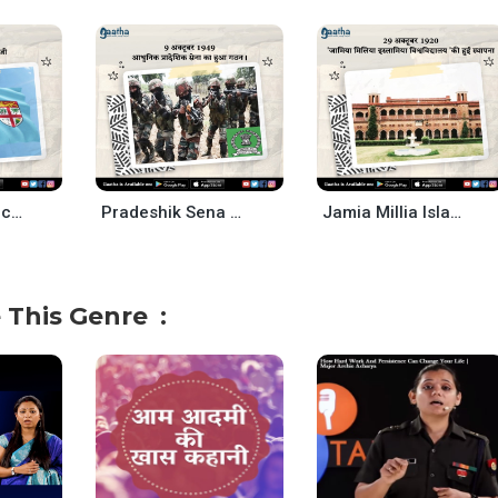
Fiji independence day – 10 Oct
Pradeshik Sena – 9 Oct
Jamia Millia Islamia University – 29 Oct
 This Genre