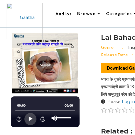
Browse
Categories
Audios
Lal Bahad
Writer
All Audios 2
Narrator
Trending
Top Rated
New Arrivals
Gaatha’s Choice
Genre
Ins
Release Date
Sample
Download Ga
भारत के दूसरे प्रधानमं
प्रधानमंत्री काल में 
लिये अभूतपूर्व प्रेम को 
Please
Log in
00:00
00:00
Use
Up/Down
Audio
Arrow
keys
Player
to
Related :
increase
or