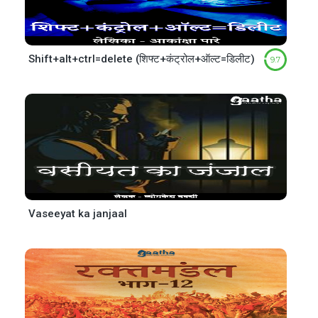
Shift+alt+ctrl=delete (शिफ्ट+कंट्रोल+ऑल्ट=डिलीट)
9.7
Vaseeyat ka janjaal