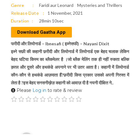
Genre
Faridi aur Leonard
Mysteries and Thrillers
Release Date
1 November, 2021
Duration
28min 10sec
Download Gaatha App
फरीदी और लियोनार्ड – Ibnesafi ( इब्नेसफी) – Nayani Dixit
इब्ने सफ़ी की कहानी फ़रीदी और लियोनार्ड में लियोनार्ड एक बेहद चलाक लेकिन
बेहद घटिया किस्म का ब्लैकमेलर है ।जो ब्लैक मेलिंग तक ही नहीं रुकता बल्कि
क़त्ल और दूसरे और हथकंडे अपनाने पर भी उतर आता है। कहानी में लियोनार्ड
कौन-कौन से हथकंडे आज़माता हैं?फ़रीदी किस प्रकार उसको अपनी गिरफ्त में
लेता है ?इस बेहद सनसनीख़ेज़ कहानी को आवाज़ दी है नयनी दीक्षित ने..
Please
Log in
to rate & review
Audio
00:00
Player