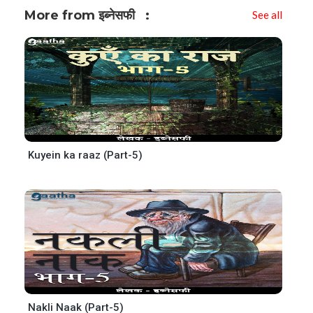
More from इब्नेसफी
See all
Kuyein ka raaz (Part-5)
Nakli Naak (Part-5)