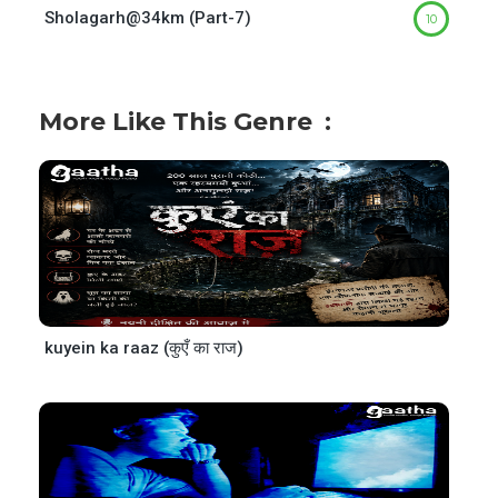
Sholagarh@34km (Part-7)
10
More Like This Genre
kuyein ka raaz (कुएँ का राज)