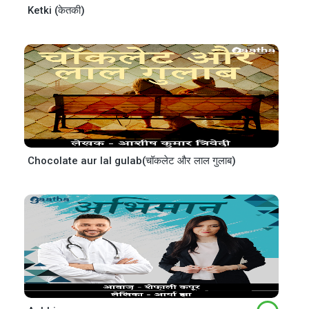
Ketki (केतकी)
Chocolate aur lal gulab(चॉकलेट और लाल गुलाब)