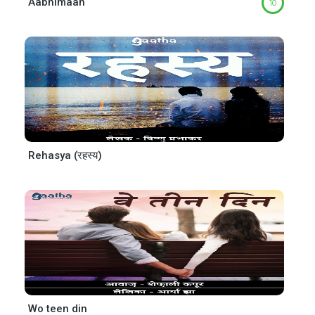
Aabhimaan
10
Rehasya (रहस्य)
Wo teen din