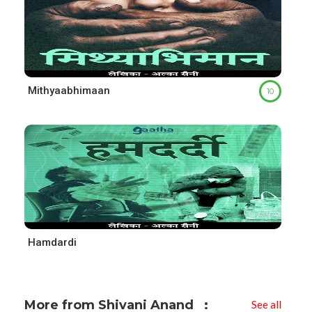
Mithyaabhimaan
10
Hamdardi
More from Shivani Anand
See all