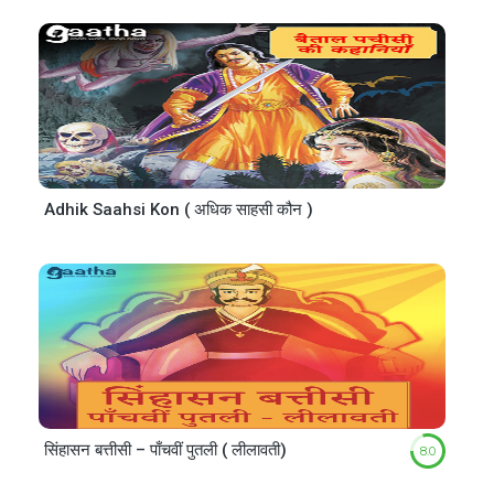
Adhik Saahsi Kon ( अधिक साहसी कौन )
सिंहासन बत्तीसी – पाँचवीं पुतली ( लीलावती)
8.0